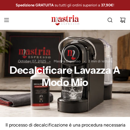
V
Spedizione GRATUITA
su tutti gli ordini superiori a
10% di SCONTO
37,90€
!
A
I
A
L
C
O
N
T
E
October 07, 2025
Mastria Espresso
3 min di lettura
Decalcificare Lavazza A
N
U
Modo Mio
T
O
Il processo di decalcificazione è una procedura necessaria